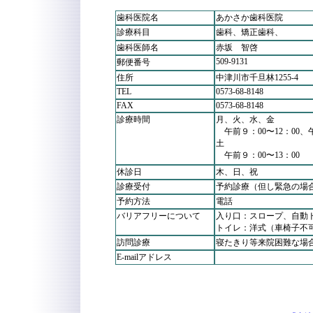
歯科医院名
あかさか歯科医院
診療科目
歯科、矯正歯科、
歯科医師名
赤坂 智啓
509-9131
郵便番号
住所
中津川市千旦林1255-4
TEL
0573-68-8148
FAX
0573-68-8148
診療時間
月、火、水、金
午前９：00〜12：00、午
土
午前９：00〜13：00
休診日
木、日、祝
診療受付
予約診療（但し緊急の場
予約方法
電話
バリアフリーについて
入り口：スロープ、自動
トイレ：洋式（車椅子不
訪問診療
寝たきり等来院困難な場
E-mailアドレス