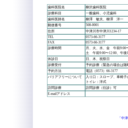
歯科医院名
柳沢歯科医院
診療科目
一般歯科、小児歯科
歯科医師名
柳澤 敏夫、柳澤 洋一
508-0001
郵便番号
住所
中津川市中津川1234-17
TEL
0573-66-3177
FAX
0573-66-3177
診療時間
月、火、水、金 午前9:00〜12
土 午前9:00〜12:00、午後1:
休診日
日、木、祝祭日
診療受付
予約診療（緊急の場合は随
予約方法
電話（0573）66-3177
バリアフリーについて
入り口：スロープ、車椅子
トイレ：洋式
訪問診療
訪問診療（往診）可
E-mailアドレス
「中津